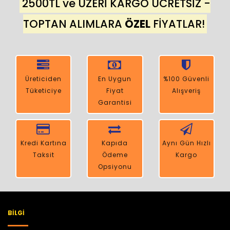
2500TL ve ÜZERİ KARGO ÜCRETSİZ -
TOPTAN ALIMLARA
ÖZEL
FİYATLAR!
Üreticiden
En Uygun
%100 Güvenli
Tüketiciye
Fiyat
Alışveriş
Garantisi
Kredi Kartına
Kapıda
Aynı Gün Hızlı
Taksit
Ödeme
Kargo
Opsiyonu
BILGI