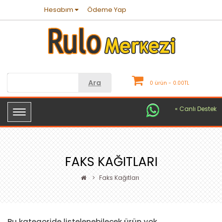
Hesabım
Ödeme Yap
Ara
0 ürün - 0.00TL
« Canlı Destek
FAKS KAĞITLARI
Faks Kağıtları
Bu kategoride listelenebilecek ürün yok.