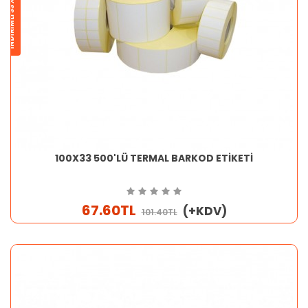
İNDİRİMLİ 33%
100X33 500'LÜ TERMAL BARKOD ETİKETİ
67.60TL
(+KDV)
101.40TL