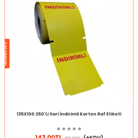
İNDİRİMLİ 34%
135X100 250'Li Sari İndirimli Karton Raf Etiketi
143.00TL
(+KDV)