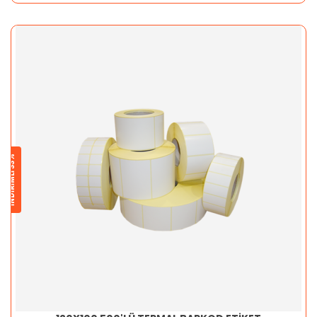
İNDİRİMLİ 33%