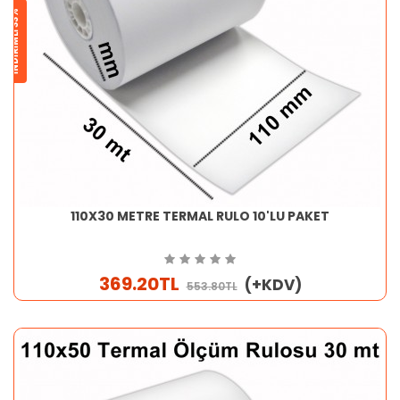
İNDİRİMLİ 33%
110X30 METRE TERMAL RULO 10'LU PAKET
369.20TL
(+KDV)
553.80TL