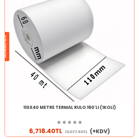
İNDİRİMLİ 33%
110X40 METRE TERMAL RULO 160'LI (1KOLİ)
6,718.40TL
(+KDV)
10,077.60TL