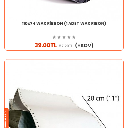
110x74 WAX RİBBON (1 ADET WAX RIBON)
39.00TL
(+KDV)
57.20TL
İNDİRİMLİ 33%