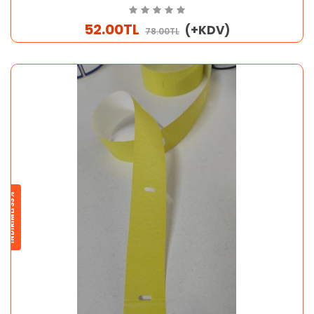
52.00TL
(+KDV)
78.00TL
İNDİRİMLİ 33%