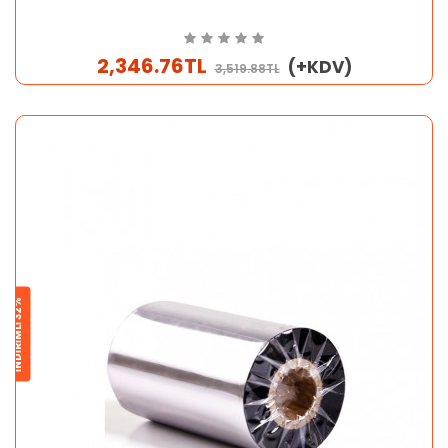
2,346.76TL
(+KDV)
3,519.88TL
İNDİRİMLİ 32%