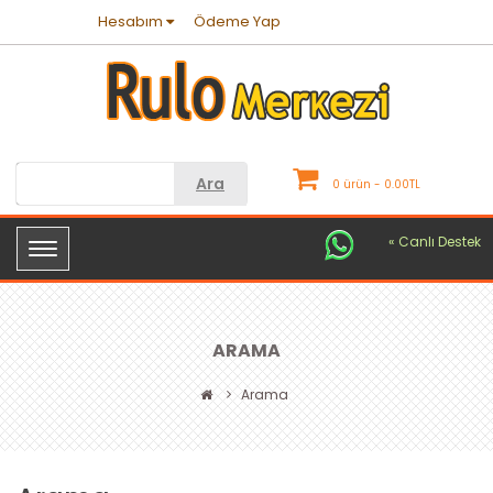
Hesabım
Ödeme Yap
Ara
0 ürün - 0.00TL
« Canlı Destek
ARAMA
Arama