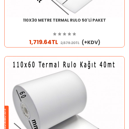
110X30 METRE TERMAL RULO 50'Lİ PAKET
1,719.64TL
(+KDV)
2,579.20TL
İNDİRİMLİ 33%