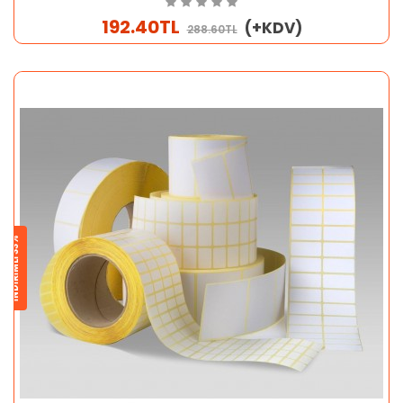
192.40TL
(+KDV)
288.60TL
İNDİRİMLİ 33%