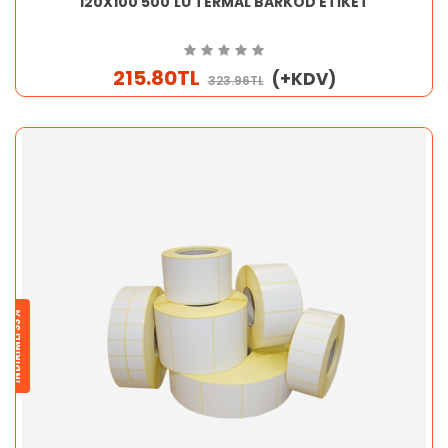
120X100 500'LÜ TERMAL BARKOD ETİKET
215.80TL
(+KDV)
323.96TL
İNDİRİMLİ 33%