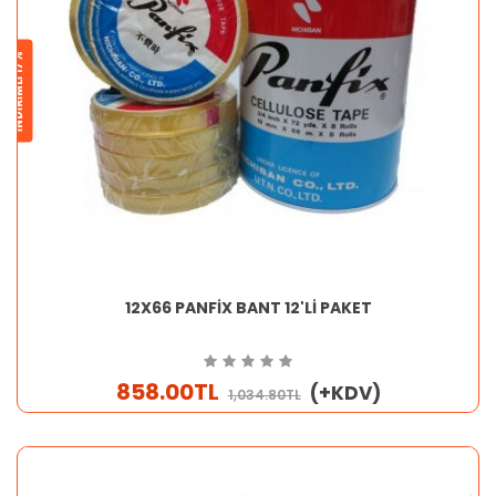
İNDİRİMLİ 17%
12X66 PANFİX BANT 12'Lİ PAKET
858.00TL
(+KDV)
1,034.80TL