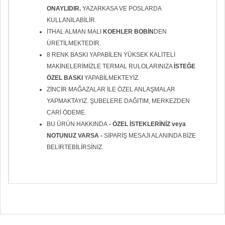
ONAYLIDIR.
YAZARKASA VE POSLARDA
KULLANILABİLİR.
İTHAL ALMAN MALI
KOEHLER BOBİN
DEN
ÜRETİLMEKTEDİR.
8 RENK BASKI YAPABİLEN YÜKSEK KALİTELİ
MAKİNELERİMİZLE TERMAL RULOLARINIZA
İSTEĞE
ÖZEL BASKI
YAPABİLMEKTEYİZ.
ZİNCİR MAĞAZALAR İLE ÖZEL ANLAŞMALAR
YAPMAKTAYIZ. ŞUBELERE DAĞITIM, MERKEZDEN
CARİ ÖDEME.
BU ÜRÜN HAKKINDA
- ÖZEL İSTEKLERİNİZ veya
NOTUNUZ VARSA -
SİPARİŞ MESAJI ALANINDA BİZE
BELİRTEBİLİRSİNİZ.