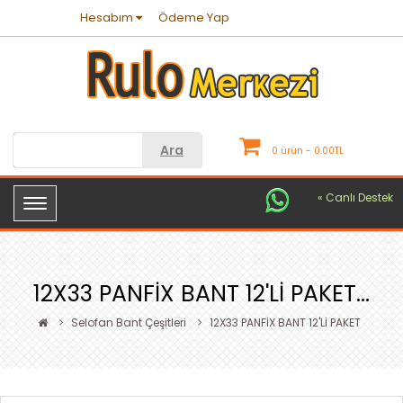
Hesabım
Ödeme Yap
Ara
0 ürün - 0.00TL
« Canlı Destek
12X33 PANFİX BANT 12'Lİ PAKET...
Selofan Bant Çeşitleri
12X33 PANFİX BANT 12'Lİ PAKET