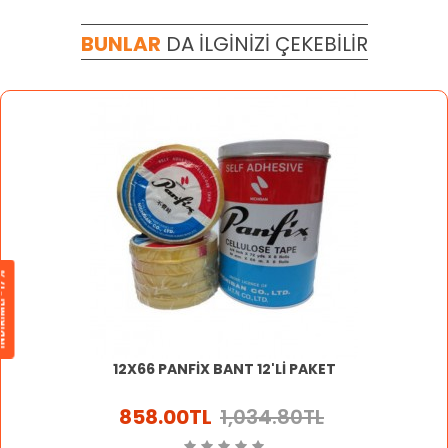
BUNLAR
DA
İLGINIZI
ÇEKEBILIR
MLİ -17%
12X66 PANFİX BANT 12'Lİ PAKET
858.00TL
1,034.80TL