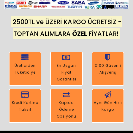
2500TL ve ÜZERİ KARGO ÜCRETSİZ -
TOPTAN ALIMLARA
ÖZEL
FİYATLAR!
Üreticiden
En Uygun
%100 Güvenli
Tüketiciye
Fiyat
Alışveriş
Garantisi
Kredi Kartına
Kapıda
Aynı Gün Hızlı
Taksit
Ödeme
Kargo
Opsiyonu