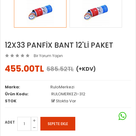
12X33 PANFİX BANT 12'Lİ PAKET
Bir Yorum Yapın
455.00TL
585.52TL
(+KDV)
Marka:
RuloMerkezi
Ürün Kodu:
RULOMERKEZI-312
STOK
Stokta Var
ADET