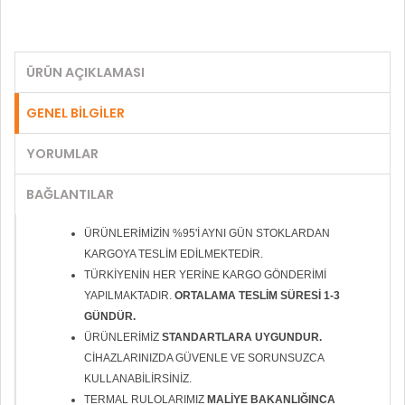
ÜRÜN AÇIKLAMASI
GENEL BİLGİLER
YORUMLAR
BAĞLANTILAR
ÜRÜNLERİMİZİN %95'İ AYNI GÜN STOKLARDAN
KARGOYA TESLİM EDİLMEKTEDİR.
TÜRKİYENİN HER YERİNE KARGO GÖNDERİMİ
YAPILMAKTADIR.
ORTALAMA TESLİM SÜRESİ 1-3
GÜNDÜR.
ÜRÜNLERİMİZ
STANDARTLARA UYGUNDUR.
CİHAZLARINIZDA GÜVENLE VE SORUNSUZCA
KULLANABİLİRSİNİZ.
TERMAL RULOLARIMIZ
MALİYE BAKANLIĞINCA