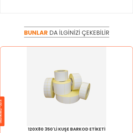
BUNLAR
DA
İLGINIZI
ÇEKEBILIR
İMLİ -33%
120X80 350'Lİ KUŞE BARKOD ETİKETİ