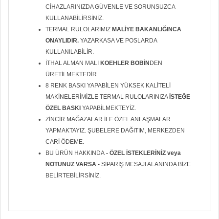
CİHAZLARINIZDA GÜVENLE VE SORUNSUZCA
KULLANABİLİRSİNİZ.
TERMAL RULOLARIMIZ
MALİYE BAKANLIĞINCA
ONAYLIDIR.
YAZARKASA VE POSLARDA
KULLANILABİLİR.
İTHAL ALMAN MALI
KOEHLER BOBİN
DEN
ÜRETİLMEKTEDİR.
8 RENK BASKI YAPABİLEN YÜKSEK KALİTELİ
MAKİNELERİMİZLE TERMAL RULOLARINIZA
İSTEĞE
ÖZEL BASKI
YAPABİLMEKTEYİZ.
ZİNCİR MAĞAZALAR İLE ÖZEL ANLAŞMALAR
YAPMAKTAYIZ. ŞUBELERE DAĞITIM, MERKEZDEN
CARİ ÖDEME.
BU ÜRÜN HAKKINDA
- ÖZEL İSTEKLERİNİZ veya
NOTUNUZ VARSA -
SİPARİŞ MESAJI ALANINDA BİZE
BELİRTEBİLİRSİNİZ.