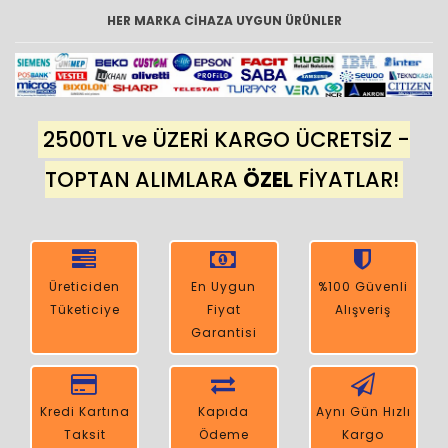
HER MARKA CİHAZA UYGUN ÜRÜNLER
2500TL ve ÜZERİ KARGO ÜCRETSİZ -
TOPTAN ALIMLARA
ÖZEL
FİYATLAR!
Üreticiden
En Uygun
%100 Güvenli
Tüketiciye
Fiyat
Alışveriş
Garantisi
Kredi Kartına
Kapıda
Aynı Gün Hızlı
Taksit
Ödeme
Kargo