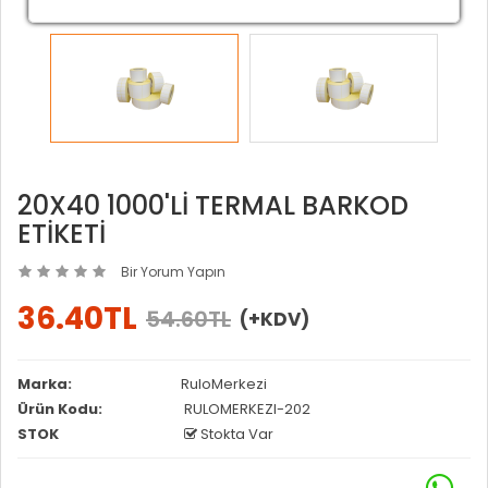
20X40 1000'Lİ TERMAL BARKOD
ETİKETİ
Bir Yorum Yapın
36.40TL
54.60TL
(+KDV)
Marka:
RuloMerkezi
Ürün Kodu:
RULOMERKEZI-202
STOK
Stokta Var